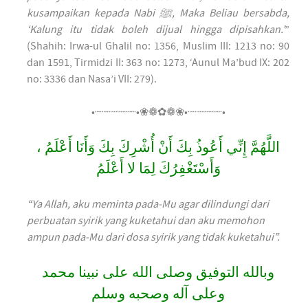
kusampaikan kepada Nabi ﷺ, Maka Beliau bersabda,
‘Kalung itu tidak boleh dijual hingga dipisahkan.’
”
(Shahih: Irwa-ul Ghalil no: 1356, Muslim III: 1213 no: 90
dan 1591, Tirmidzi II: 363 no: 1273, ‘Aunul Ma’bud IX: 202
no: 3336 dan Nasa’i VII: 279).
•┈┈┈┈┈┈•❀❁✿❁❀•┈┈┈┈┈•
اللَّهُمَّ إِنِّي أَعُوذُ بِكَ أَنْ أُشْرِكَ بِكَ وَأَنَا أَعْلَمُ ،
وَأَسْتَغْفِرُكَ لِمَا لا أَعْلَمُ
“Ya Allah, aku meminta pada-Mu agar dilindungi dari
perbuatan syirik yang kuketahui dan aku memohon
ampun pada-Mu dari dosa syirik yang tidak kuketahui”.
وبالله التوفيق وصلى الله على نبينا محمد
وعلى آله وصحبه وسلم