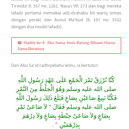
Tirmidzi II: 357 no: 1261, Nasa’i VII: 273 dan bagi mereka
lafadz pertama memakai adz-dzahabu bil wariq (emas
dengan perak) dan Aunul Ma’bud IX: 197 no: 3332
dengan dua model lafadz).
📖 Hadits ke-4: Jika Sama Jenis Barang Ribawi Harus
Sama Beratnya
Dari Abu Sa’id radhiyallahu’anhu, ia bertutur:
كُنَّا نُرْزَقُ تَمْرَ الْجَمْعِ عَلَى عَهْدِ رَسُولِ اللَّهِ
صلى الله عليه وسلم وَهُوَ الْخِلْطُ مِنَ التَّمْرِ
فَكُنَّا نَبِيعُ صَاعَيْنِ بِصَاعٍ فَبَلَغَ ذَلِكَ رَسُولَ اللَّهِ
صلى الله عليه وسلم فَقَالَ ‏"‏ لاَ صَاعَىْ تَمْرٍ
بِصَاعٍ وَلاَ صَاعَىْ حِنْطَةٍ بِصَاعٍ وَلاَ دِرْهَمَ
بِدِرْهَمَيْنِ ‏"‏ ‏.‏