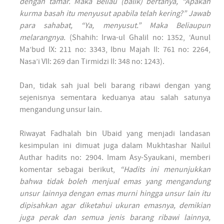
dengan tamar. Maka Beliau (balik) bertanya, “Apakah
kurma basah itu menyusut apabila telah kering?” Jawab
para sahabat, “Ya, menyusut.” Maka Beliaupun
melarangnya.
(Shahih: Irwa-ul Ghalil no: 1352, ‘Aunul
Ma’bud IX: 211 no: 3343, Ibnu Majah II: 761 no: 2264,
Nasa’i VII: 269 dan Tirmidzi II: 348 no: 1243).
Dan, tidak sah jual beli barang ribawi dengan yang
sejenisnya sementara keduanya atau salah satunya
mengandung unsur lain.
Riwayat Fadhalah bin Ubaid yang menjadi landasan
kesimpulan ini dimuat juga dalam Mukhtashar Nailul
Authar hadits no: 2904. Imam Asy-Syaukani, memberi
komentar sebagai berikut,
“Hadits ini menunjukkan
bahwa tidak boleh menjual emas yang mengandung
unsur lainnya dengan emas murni hingga unsur lain itu
dipisahkan agar diketahui ukuran emasnya, demikian
juga perak dan semua jenis barang ribawi lainnya,