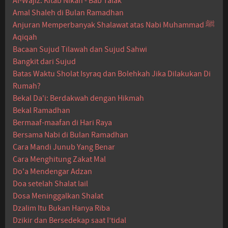
Al-Wajiz: Kitab Nikah - Bab Talak
Amal Shaleh di Bulan Ramadhan
Anjuran Memperbanyak Shalawat atas Nabi Muhammad ﷺ
Aqiqah
Bacaan Sujud Tilawah dan Sujud Sahwi
Bangkit dari Sujud
Batas Waktu Sholat Isyraq dan Bolehkah Jika Dilakukan Di
Rumah?
Bekal Da'i: Berdakwah dengan Hikmah
Bekal Ramadhan
Bermaaf-maafan di Hari Raya
Bersama Nabi di Bulan Ramadhan
Cara Mandi Junub Yang Benar
Cara Menghitung Zakat Mal
Do'a Mendengar Adzan
Doa setelah Shalat lail
Dosa Meninggalkan Shalat
Dzalim Itu Bukan Hanya Riba
Dzikir dan Bersedekap saat I’tidal