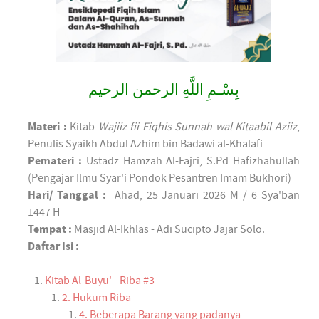
بِسْـمِ اللَّهِ الرحمن الرحيم
Materi :
Kitab
Wajiiz fii Fiqhis Sunnah wal Kitaabil Aziiz
,
Penulis Syaikh Abdul Azhim bin Badawi al-Khalafi
Pemateri :
Ustadz Hamzah Al-Fajri, S.Pd Hafizhahullah
(Pengajar Ilmu Syar'i Pondok Pesantren Imam Bukhori)
Hari/ Tanggal :
Ahad, 25 Januari 2026 M / 6 Sya'ban
1447 H
Tempat :
Masjid Al-Ikhlas - Adi Sucipto Jajar Solo.
Daftar Isi :
Kitab Al-Buyu' - Riba #3
2. Hukum Riba
4. Beberapa Barang yang padanya