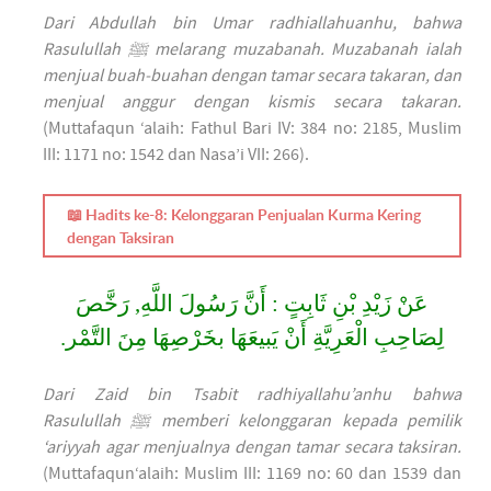
Dari Abdullah bin Umar radhiallahuanhu, bahwa
Rasulullah ﷺ melarang muzabanah. Muzabanah ialah
menjual buah-buahan dengan tamar secara takaran, dan
menjual anggur dengan kismis secara takaran.
(Muttafaqun ‘alaih: Fathul Bari IV: 384 no: 2185, Muslim
III: 1171 no: 1542 dan Nasa’i VII: 266).
📖 Hadits ke-8: Kelonggaran Penjualan Kurma Kering
dengan Taksiran
عَنْ زَيْدِ بْنِ ثَابِتٍ : أَنَّ رَسُولَ اللَّهِ, رَخَّصَ
لِصَاحِبِ الْعَرِيَّةِ أَنْ يَبيعَهَا بخَرْصِهَا مِنَ التَّمْر.
Dari Zaid bin Tsabit radhiyallahu’anhu bahwa
Rasulullah ﷺ memberi kelonggaran kepada pemilik
‘ariyyah agar menjualnya dengan tamar secara taksiran.
(Muttafaqun‘alaih: Muslim III: 1169 no: 60 dan 1539 dan