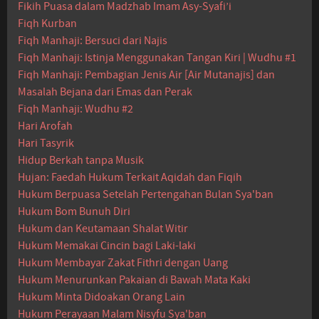
Fikih Puasa dalam Madzhab Imam Asy-Syafi’i
Fiqh Kurban
Fiqh Manhaji: Bersuci dari Najis
Fiqh Manhaji: Istinja Menggunakan Tangan Kiri | Wudhu #1
Fiqh Manhaji: Pembagian Jenis Air [Air Mutanajis] dan
Masalah Bejana dari Emas dan Perak
Fiqh Manhaji: Wudhu #2
Hari Arofah
Hari Tasyrik
Hidup Berkah tanpa Musik
Hujan: Faedah Hukum Terkait Aqidah dan Fiqih
Hukum Berpuasa Setelah Pertengahan Bulan Sya'ban
Hukum Bom Bunuh Diri
Hukum dan Keutamaan Shalat Witir
Hukum Memakai Cincin bagi Laki-laki
Hukum Membayar Zakat Fithri dengan Uang
Hukum Menurunkan Pakaian di Bawah Mata Kaki
Hukum Minta Didoakan Orang Lain
Hukum Perayaan Malam Nisyfu Sya'ban