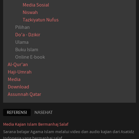
Media Sosial
Niswah
Tazkiyatun Nufus
Pilihan
Do'a - Dzikir
Ulama
Buku Islam
Online E-book
Al-Qur'an
Haji-Umrah
Media
Download
Assunnah Qatar
REFERENSI
NASEHAT
Media Kajian Islam Bermanhaj Salaf
Sarana belajar Agama Islam melalui video dan audio kajian dari Asatidz
Indonesia
yang
bermanhaj salaf...