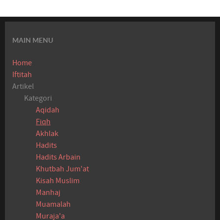
MAIN MENU
Home
Iftitah
Artikel
Kategori
Aqidah
Fiqh
Akhlak
Hadits
Hadits Arbain
Khutbah Jum'at
Kisah Muslim
Manhaj
Muamalah
Muraja'a