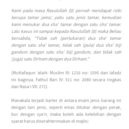
Kami pada masa Rasulullah ﷺ pernah mendapat rizki
berupa tamar jama’, yaitu satu jenis tamar, kemudian
kami menukar dua sha’ tamar dengan satu sha’ tamar.
Lalu kasus ini sampai kepada Rasulullah ﷺ maka Beliau
bersabda, “Tidak sah (pertukaran) dua sha’ tamar
dengan satu sha’ tamar, tidak sah (pula) dua sha’ biji
gandum dengan satu sha’ biji gandum, dan tidak sah
(juga) satu Dirham dengan dua Dirham.”
(Muttafaqun ’alaih: Muslim III: 1216 no: 1595 dan lafadz
ini baginya, Fathul Bari IV: 311 no: 2080 secara ringkas
dan Nasa’i VII: 272).
Manakala terjadi barter di antara enam jenis barang ini
dengan lain jenis, seperti emas ditukar dengan perak,
bur dengan sya’ir, maka boleh ada kelebihan dengan
syarat harus diserahterimakan di majlis: