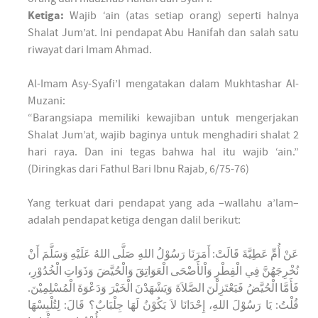
Ketiga:
Wajib ‘ain (atas setiap orang) seperti halnya
Shalat Jum’at. Ini pendapat Abu Hanifah dan salah satu
riwayat dari Imam Ahmad.
Al-Imam Asy-Syafi’I mengatakan dalam Mukhtashar Al-
Muzani:
“Barangsiapa memiliki kewajiban untuk mengerjakan
Shalat Jum’at, wajib baginya untuk menghadiri shalat 2
hari raya. Dan ini tegas bahwa hal itu wajib ‘ain.”
(Diringkas dari Fathul Bari Ibnu Rajab, 6/75-76)
Yang terkuat dari pendapat yang ada –wallahu a’lam–
adalah pendapat ketiga dengan dalil berikut:
عَنْ أُمِّ عَطِيَّةَ قَالَتْ: أَمَرَنَا رَسُوْلُ اللهِ صَلَّى اللهُ عَلَيْهِ وَسَلَّمَ أَنْ
نُخْرِجَهُنَّ فِي الْفِطْرِ وَاْلأَضْحَى الْعَوَاتِقَ وَالْحُيَّضَ وَذَوَاتِ الْخُدُوْرِ،
فَأَمَّا الْحُيَّضُ فَيَعْتَزِلْنَ الصَّلاَةَ وَيَشْهَدْنَ الْخَيْرَ وَدَعْوَةَ الْمُسْلِمِيْنَ.
قُلْتُ: يَا رَسُوْلَ اللهِ، إِحْدَانَا لاَ يَكُوْنُ لَهَا جِلْبَابٌ؟ قَالَ: لِتُلْبِسْهَا