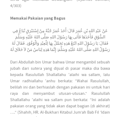
4/303)
Memakai Pakaian yang Bagus
عَنْ عَبْدِ اللهِ بْنِ عُمَرَ قَالَ: أَخَذَ عُمَرُ جُبَّةً مِنْ إِسْتَبْرَقٍ تُبَاعُ فِي
السُّوْقِ فَأَخَذَهَا فَأَتَى بِهَا رَسُوْلَ اللهِ صَلَّى اللهُ عَلَيْهِ وَسَلَّمَ
فَقَالَ: يَا رَسُوْلَ اللهِ ابْتَعْ هَذِهِ تَجَمَّلْ بِهَا لِلْعِيْدِ وَالْوُفُوْدِ. فَقَالَ لَهُ
رَسُوْلُ اللهِ صَلَّى اللهُ عَلَيْهِ وَسَلَّمَ: إِنَّمَا هَذِهِ لِبَاسُ مَنْ لاَ خَلاَقَ لَهُ
Dari Abdullah bin Umar bahwa Umar mengambil sebuah
jubah dari sutera yang dijual di pasar maka dia bawa
kepada Rasulullah Shallallahu 'alaihi wa sallam, lalu
Umar radhiallahu 'anhu berkata: “Wahai Rasulullah,
belilah ini dan berhiaslah dengan pakaian ini untuk hari
raya dan menyambut utusan-utusan.” Rasulullah
Shallallahu 'alaihi wa sallam pun berkata: “Ini adalah
pakaian orang yang tidak akan dapat bagian (di akhirat)
….” (Shahih, HR. Al-Bukhari Kitabul Jum’ah Bab Fil ‘Idain