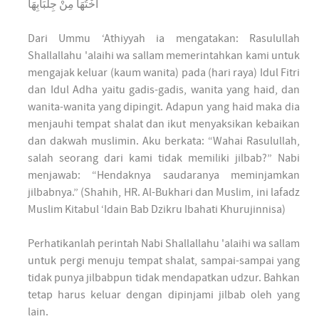
أُخْتُهَا مِنْ جِلْبَابِهَا
Dari Ummu ‘Athiyyah ia mengatakan: Rasulullah
Shallallahu 'alaihi wa sallam memerintahkan kami untuk
mengajak keluar (kaum wanita) pada (hari raya) Idul Fitri
dan Idul Adha yaitu gadis-gadis, wanita yang haid, dan
wanita-wanita yang dipingit. Adapun yang haid maka dia
menjauhi tempat shalat dan ikut menyaksikan kebaikan
dan dakwah muslimin. Aku berkata: “Wahai Rasulullah,
salah seorang dari kami tidak memiliki jilbab?” Nabi
menjawab: “Hendaknya saudaranya meminjamkan
jilbabnya.” (Shahih, HR. Al-Bukhari dan Muslim, ini lafadz
Muslim Kitabul ‘Idain Bab Dzikru Ibahati Khurujinnisa)
Perhatikanlah perintah Nabi Shallallahu 'alaihi wa sallam
untuk pergi menuju tempat shalat, sampai-sampai yang
tidak punya jilbabpun tidak mendapatkan udzur. Bahkan
tetap harus keluar dengan dipinjami jilbab oleh yang
lain.