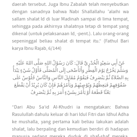
daerah tersebut. Juga Ibnu Zabalah telah menyebutkan
dengan sanadnya bahwa Nabi Shallallahu 'alaihi wa
sallam shalat Id di luar Madinah sampai di lima tempat,
sehingga pada akhirnya shalatnya tetap di tempat yang
dikenal (untuk pelaksanaan Id, -pent.). Lalu orang-orang
sepeninggal beliau shalat di tempat itu.” (Fathul Bari
karya Ibnu Rajab, 6/144)
عَنْ أَبِي سَعِيْدٍ الْخُدْرِيِّ قَالَ: كَانَ رَسُوْلُ اللهِ صَلَّى اللهُ عَلَيْهِ
وَسَلَّمَ يَخْرُجُ يَوْمَ الْفِطْرِ وَاْلأَضْحَى إِلَى الْمُصَلَّى فَأَوَّلُ شَيْءٍ يَبْدَأُ
بِهِ الصَّلاَةُ ثُمَّ يَنْصَرِفُ فَيَقُوْمُ مُقَابِلَ النَّاسِ وَالنَّاسُ جُلُوْسٌ عَلَى
صُفُوْفِهِمْ فَيَعِظُهُمْ وَيُوْصِيْهِمْ وَيَأْمُرُهُمْ فَإِنْ كَانَ يُرِيْدُ أَنْ يَقْطَعَ
بَعْثًا قَطَعَهُ أَوْ يَأْمُرَ بِشَيْءٍ أَمَرَ بِهِ ثُمَّ يَنْصَرِفُ
“Dari Abu Sa’id Al-Khudri ia mengatakan: Bahwa
Rasulullah dahulu keluar di hari Idul Fitri dan Idhul Adha
ke mushalla, yang pertama kali beliau lakukan adalah
shalat, lalu berpaling dan kemudian berdiri di hadapan
manusia sedang mereka duduk di shaf-shaf mereka.