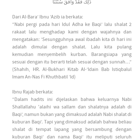
ذَلِكَ فَقَدْ وَافَقَ سُنَّتَنَا
Dari Al-Bara’ Ibnu ‘Azib ia berkata:
“Nabi pergi pada hari Idul Adha ke Baqi’ lalu shalat 2
rakaat lalu menghadap kami dengan wajahnya dan
mengatakan: ‘Sesungguhnya awal ibadah kita di hari ini
adalah dimulai dengan shalat. Lalu kita pulang
kemudian menyembelih kurban. Barangsiapa yang
sesuai dengan itu berarti telah sesuai dengan sunnah…”
(Shahih, HR. Al-Bukhari Kitab Al-’Idain Bab Istiqbalul
Imam An-Nas Fi Khuthbatil ‘Id)
Ibnu Rajab berkata:
“Dalam hadits ini dijelaskan bahwa keluarnya Nabi
Shallallahu 'alaihi wa sallam dan shalatnya adalah di
Baqi’, namun bukan yang dimaksud adalah Nabi shalat di
kuburan Baqi’. Tapi yang dimaksud adalah bahwa beliau
shalat di tempat lapang yang bersambung dengan
kuburan Baqi’ dan nama Baqi’ itu meliputi seluruh