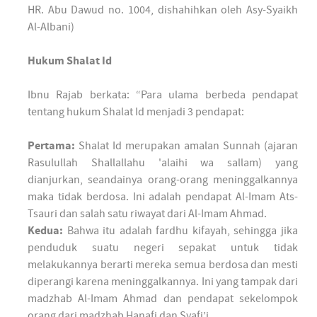
HR. Abu Dawud no. 1004, dishahihkan oleh Asy-Syaikh
Al-Albani)
Hukum Shalat Id
Ibnu Rajab berkata: “Para ulama berbeda pendapat
tentang hukum Shalat Id menjadi 3 pendapat:
Pertama:
Shalat Id merupakan amalan Sunnah (ajaran
Rasulullah Shallallahu 'alaihi wa sallam) yang
dianjurkan, seandainya orang-orang meninggalkannya
maka tidak berdosa. Ini adalah pendapat Al-Imam Ats-
Tsauri dan salah satu riwayat dari Al-Imam Ahmad.
Kedua:
Bahwa itu adalah fardhu kifayah, sehingga jika
penduduk suatu negeri sepakat untuk tidak
melakukannya berarti mereka semua berdosa dan mesti
diperangi karena meninggalkannya. Ini yang tampak dari
madzhab Al-Imam Ahmad dan pendapat sekelompok
orang dari madzhab Hanafi dan Syafi’i.