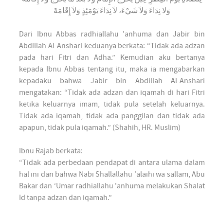
وَلا نِدَاءَ وَلاَ شَيْءَ، لاَ نِدَاءَ يَوْمَئِذٍ وَلاَ إِقَامَةَ
Dari Ibnu Abbas radhiallahu 'anhuma dan Jabir bin
Abdillah Al-Anshari keduanya berkata: “Tidak ada adzan
pada hari Fitri dan Adha.” Kemudian aku bertanya
kepada Ibnu Abbas tentang itu, maka ia mengabarkan
kepadaku bahwa Jabir bin Abdillah Al-Anshari
mengatakan: “Tidak ada adzan dan iqamah di hari Fitri
ketika keluarnya imam, tidak pula setelah keluarnya.
Tidak ada iqamah, tidak ada panggilan dan tidak ada
apapun, tidak pula iqamah.” (Shahih, HR. Muslim)
Ibnu Rajab berkata:
“Tidak ada perbedaan pendapat di antara ulama dalam
hal ini dan bahwa Nabi Shallallahu 'alaihi wa sallam, Abu
Bakar dan ‘Umar radhiallahu 'anhuma melakukan Shalat
Id tanpa adzan dan iqamah.”