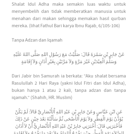
Shalat Idul Adha maka semakin luas waktu untuk
menyembelih dan tidak memberatkan manusia untuk
menahan dari makan sehingga memakan hasil qurban
mereka. (lihat Fathul Bari karya Ibnu Rajab, 6/105-106)
Tanpa Adzan dan Iqamah
عَنْ جَابِرِ بْنِ سَمُرَةَ قَالَ: صَلَّيْتُ مَعَ رَسُوْلِ اللهِ صَلَّى اللهُ عَلَيْهِ
وَسَلَّمَ الْعِيْدَيْنِ غَيْرَ مَرَّةٍ وَلاَ مَرَّتَيْنِ بِغَيْرِ أَذَانٍ وَلاَ إِقَامَةٍ
Dari Jabir bin Samurah ia berkata: “Aku shalat bersama
Rasulullah 2 Hari Raya (yakni Idul Fitri dan Idul Adha),
bukan hanya 1 atau 2 kali, tanpa adzan dan tanpa
iqamah.” (Shahih, HR. Muslim)
عَنِ ابْنِ عَبَّاسٍ وَعَنْ جَابِرِ بْنِ عَبْدِ اللهِ اْلأَنْصَارِيِّ قَالاَ: لَمْ يَكُنْ
يُؤَذَّنُ يَوْمَ الْفِطْرِ وَلاَ يَوْمَ اْلأَضْحَى ثُمَّ سَأَلْتُهُ بَعْدَ حِيْنٍ عَنْ ذَلِكَ
فَأَخْبَرَنِي قَالَ: أَخْبَرَنِي جَابِرُ بْنُ عَبْدِ اللهِ اْلأَنْصَارِيُّ أَنْ لاَ أَذَانَ
لِلصَّلاَةِ يَوْمَ الْفِطْرِ حِيْنَ يَخْرُجُ اْلإِمَامُ وَلاَ بَعْدَ مَا يَخْرُجُ وَلاَ إِقَامَةَ