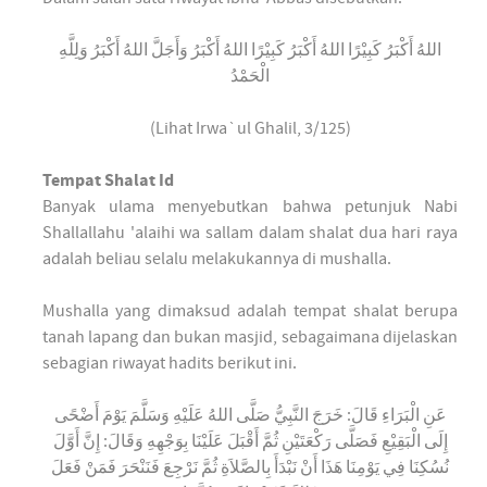
اللهُ أَكْبَرُ كَبِيْرًا اللهُ أَكْبَرُ كَبِيْرًا اللهُ أَكْبَرُ وَأَجَلَّ اللهُ أَكْبَرُ وَلِلَّهِ
الْحَمْدُ
(Lihat Irwa`ul Ghalil, 3/125)
Tempat Shalat Id
Banyak ulama menyebutkan bahwa petunjuk Nabi
Shallallahu 'alaihi wa sallam dalam shalat dua hari raya
adalah beliau selalu melakukannya di mushalla.
Mushalla yang dimaksud adalah tempat shalat berupa
tanah lapang dan bukan masjid, sebagaimana dijelaskan
sebagian riwayat hadits berikut ini.
عَنِ الْبَرَاءِ قَالَ: خَرَجَ النَّبِيُّ صَلَّى اللهُ عَلَيْهِ وَسَلَّمَ يَوْمَ أَضْحًى
إِلَى الْبَقِيْعِ فَصَلَّى رَكْعَتَيْنِ ثُمَّ أَقْبَلَ عَلَيْنَا بِوَجْهِهِ وَقَالَ: إِنَّ أَوَّلَ
نُسُكِنَا فِي يَوْمِنَا هَذَا أَنْ نَبْدَأَ بِالصَّلاَةِ ثُمَّ نَرْجِعَ فَنَنْحَرَ فَمَنْ فَعَلَ