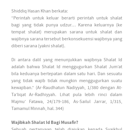
Shiddiq Hasan Khan berkata:
“Perintah untuk keluar berarti perintah untuk shalat
bagi yang tidak punya udzur… Karena keluarnya (ke
tempat shalat) merupakan sarana untuk shalat dan
wajibnya sarana tersebut berkonsekuensi wajibnya yang
diberi sarana (yakni shalat).
Di antara dalil yang menunjukkan wajibnya Shalat Id
adalah bahwa Shalat Id menggugurkan Shalat Jum’at
bila keduanya bertepatan dalam satu hari. Dan sesuatu
yang tidak wajib tidak mungkin menggugurkan suatu
kewajiban.” (Ar-Raudhatun Nadiyyah, 1/380 dengan At-
Ta’liqat Ar-Radhiyyah. Lihat pula lebih rinci dalam
Majmu’ Fatawa, 24/179-186, As-Sailul Jarrar, 1/315,
Tamamul Minnah, hal. 344)
Wajibkah Shalat Id Bagi Musafir?
Sebuah pertanyaan telah diajukan kepada Syaikhul