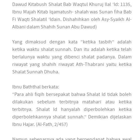
Dawud Kitabush Shalat Bab Waqtul Khuruj Ilal ‘Id: 1135,
Ibnu Majah Kitab Iqamatush- shalah was Sunan fiha Bab
Fi Waqti Shalatil ’Idain. Dishahihkan oleh Asy-Syaikh Al-
Albani dalam Shahih Sunan Abu Dawud)
Yang dimaksud dengan kata “ketika tasbih” adalah
ketika waktu shalat sunnah. Dan itu adalah ketika telah
berlalunya waktu yang dibenci shalat padanya. Dalam
riwayat yang shahih riwayat Ath-Thabrani yaitu ketika
Shalat Sunnah Dhuha.
Ibnu Baththal berkata:
“Para ahli fiqih bersepakat bahwa Shalat Id tidak boleh
dilakukan sebelum terbitnya matahari atau ketika
terbitnya. Shalat Id hanyalah diperbolehkan ketika
diperbolehkannya shalat sunnah.” Demikian dijelaskan
Ibnu Hajar. (Al-Fath, 2/457)
Namun sebenarnya ada yang berpendapat bahwa awal