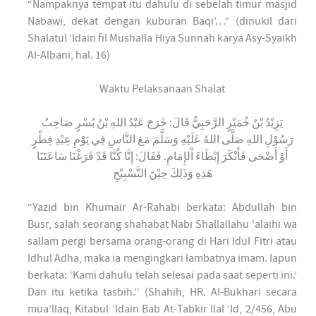
“Nampaknya tempat itu dahulu di sebelah timur masjid
Nabawi, dekat dengan kuburan Baqi’…” (dinukil dari
Shalatul ‘Idain fil Mushalla Hiya Sunnah karya Asy-Syaikh
Al-Albani, hal. 16)
Waktu Pelaksanaan Shalat
يَزِيْدُ بْنُ خُمَيْرٍ الرَّحَبِيُّ قَالَ: خَرَجَ عَبْدُ اللهِ بْنُ بُسْرٍ صَاحِبُ
رَسُوْلِ اللهِ صَلَّى اللهُ عَلَيْهِ وَسَلَّمَ مَعَ النَّاسِ فِي يَوْمِ عِيْدِ فِطْرٍ
أَوْ أَضْحَى فَأَنْكَرَ إِبْطَاءَ اْلإِمَامِ. فَقَالَ: إِنَّا كُنَّا قَدْ فَرَغْنَا سَاعَتَنَا
هَذِهِ وَذَلِكَ حِيْنَ التَّسْبِيْحِ
“Yazid bin Khumair Ar-Rahabi berkata: Abdullah bin
Busr, salah seorang shahabat Nabi Shallallahu 'alaihi wa
sallam pergi bersama orang-orang di Hari Idul Fitri atau
Idhul Adha, maka ia mengingkari lambatnya imam. Iapun
berkata: ‘Kami dahulu telah selesai pada saat seperti ini.’
Dan itu ketika tasbih.” (Shahih, HR. Al-Bukhari secara
mua’llaq, Kitabul ‘Idain Bab At-Tabkir Ilal ‘Id, 2/456, Abu