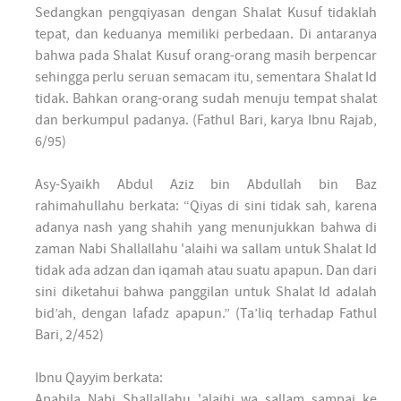
Sedangkan pengqiyasan dengan Shalat Kusuf tidaklah
tepat, dan keduanya memiliki perbedaan. Di antaranya
bahwa pada Shalat Kusuf orang-orang masih berpencar
sehingga perlu seruan semacam itu, sementara Shalat Id
tidak. Bahkan orang-orang sudah menuju tempat shalat
dan berkumpul padanya. (Fathul Bari, karya Ibnu Rajab,
6/95)
Asy-Syaikh Abdul Aziz bin Abdullah bin Baz
rahimahullahu berkata: “Qiyas di sini tidak sah, karena
adanya nash yang shahih yang menunjukkan bahwa di
zaman Nabi Shallallahu 'alaihi wa sallam untuk Shalat Id
tidak ada adzan dan iqamah atau suatu apapun. Dan dari
sini diketahui bahwa panggilan untuk Shalat Id adalah
bid’ah, dengan lafadz apapun.” (Ta’liq terhadap Fathul
Bari, 2/452)
Ibnu Qayyim berkata:
Apabila Nabi Shallallahu 'alaihi wa sallam sampai ke