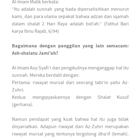
Al-Imam Malik berkata:
“Itu adalah sunnah yang tiada diperselisihkan menurut
kami, dan para ulama sepakat bahwa adzan dan iqamah
dalam shalat 2 Hari Raya adalah bid’ah.” (Fathul Bari
karya Ibnu Rajab, 6/94)
Bagaimana dengan panggilan yang lain semacam:
Ash-shalatu Jami’ah?
Al-Imam Asy-Syafi’i dan pengikutnya menganggap hal itu
sunnah. Mereka berdalil dengan:
Pertama: riwayat mursal dari seorang tabi’in yaitu Az-
Zuhri.
Kedua: mengqiyaskannya dengan Shalat Kusuf
(gerhana).
Namun pendapat yang kuat bahwa hal itu juga tidak
disyariatkan. Adapun riwayat dari Az-Zuhri merupakan
riwayat mursal yang tentunya tergolong dha’if (lemah).