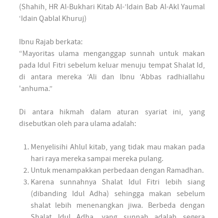
(Shahih, HR Al-Bukhari Kitab Al-’Idain Bab Al-Akl Yaumal
‘Idain Qablal Khuruj)
Ibnu Rajab berkata:
“Mayoritas ulama menganggap sunnah untuk makan
pada Idul Fitri sebelum keluar menuju tempat Shalat Id,
di antara mereka ‘Ali dan Ibnu ‘Abbas radhiallahu
'anhuma.”
Di antara hikmah dalam aturan syariat ini, yang
disebutkan oleh para ulama adalah:
Menyelisihi Ahlul kitab, yang tidak mau makan pada
hari raya mereka sampai mereka pulang.
Untuk menampakkan perbedaan dengan Ramadhan.
Karena sunnahnya Shalat Idul Fitri lebih siang
(dibanding Idul Adha) sehingga makan sebelum
shalat lebih menenangkan jiwa. Berbeda dengan
Shalat Idul Adha, yang sunnah adalah segera