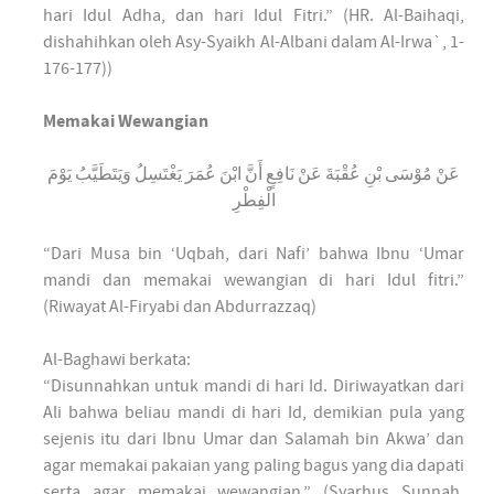
hari Idul Adha, dan hari Idul Fitri.” (HR. Al-Baihaqi,
dishahihkan oleh Asy-Syaikh Al-Albani dalam Al-Irwa`, 1-
176-177))
Memakai Wewangian
عَنْ مُوْسَى بْنِ عُقْبَةَ عَنْ نَافِعٍ أَنَّ ابْنَ عُمَرَ يَغْتَسِلُ وَيَتَطَيَّبُ يَوْمَ
الْفِطْرِ
“Dari Musa bin ‘Uqbah, dari Nafi’ bahwa Ibnu ‘Umar
mandi dan memakai wewangian di hari Idul fitri.”
(Riwayat Al-Firyabi dan Abdurrazzaq)
Al-Baghawi berkata:
“Disunnahkan untuk mandi di hari Id. Diriwayatkan dari
Ali bahwa beliau mandi di hari Id, demikian pula yang
sejenis itu dari Ibnu Umar dan Salamah bin Akwa’ dan
agar memakai pakaian yang paling bagus yang dia dapati
serta agar memakai wewangian.” (Syarhus Sunnah,