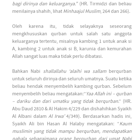
bagi dirinya dan keluarganya.”
(HR. Tirmidzi dan beliau
menilainya shahih, lihat
Minhaajul Muslim
, 264 dan 266).
Oleh karena itu, tidak selayaknya seseorang
mengkhususkan qurban untuk salah satu anggota
keluarganya tertentu, misalnya kambing 1 untuk anak si
A, kambing 2 untuk anak si B, karunia dan kemurahan
Allah sangat luas maka tidak perlu dibatasi.
Bahkan Nabi
shallallahu ‘alaihi wa sallam
berqurban
untuk seluruh dirinya dan seluruh umatnya. Suatu ketika
beliau hendak menyembelih kambing qurban. Sebelum
menyembelih beliau mengatakan:”
Yaa Allah ini – qurban
– dariku dan dari umatku yang tidak berqurban
.” (HR.
Abu Daud 2810 & Al Hakim 4/229 dan dishahihkan Syaikh
Al Albani dalam
Al Irwa’
4/349). Berdasarkan hadis ini,
Syaikh Ali bin Hasan Al Halaby mengatakan: “
Kaum
muslimin yang tidak mampu berqurban, mendapatkan
pahala sebagaimana orang berqurban dari umat Nabi