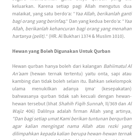
keluarkan. Karena setiap pagi Allah mengutus dua
malaikat, yang satu berdo’a: “
Yaa Allah, berikanlah ganti
bagi orang yang berinfaq
.” Dan yang kedua berdo’a: “
Yaa
Allah, berikanlah kehancuran bagi orang yang menahan
hartanya (pelit).
” (HR. Al Bukhari 1374 & Muslim 1010).
Hewan yang Boleh Digunakan Untuk Qurban
Hewan qurban hanya boleh dari kalangan
Bahiimatul Al
An’aam
(hewan ternak tertentu) yaitu onta, sapi atau
kambing dan tidak boleh selain itu. Bahkan sekelompok
ulama menukilkan adanya ijma’ (kesepakatan)
bahwasanya qurban tidak sah kecuali dengan hewan-
hewan tersebut (lihat
Shahih Fiqih Sunnah
, II/369 dan
Al
Wajiz
406) Dalilnya adalah firman Allah yang artinya,
“Dan bagi setiap umat Kami berikan tuntunan berqurban
agar kalian mengingat nama Allah atas rezki yang
dilimpahkan kepada kalian berupa hewan-hewan ternak