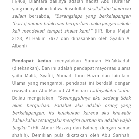
III/408) Diantara dalilnya adalah hadits Abu Hurairah
yang menyatakan bahwa Rasulullah
shallallahu ‘alaihi wa
sallam
bersabda,
“Barangsiapa yang berkelapangan
(harta) namun tidak mau berqurban maka jangan sekali-
kali mendekati tempat shalat kami.”
(HR. Ibnu Majah
3123, Al Hakim 7672 dan dihasankan oleh Syaikh Al
Albani)
Pendapat kedua
menyatakan Sunnah Mu’akkadah
(ditekankan). Dan ini adalah pendapat mayoritas ulama
yaitu Malik, Syafi’i, Ahmad, Ibnu Hazm dan lain-lain.
Ulama yang mengambil pendapat ini berdalil dengan
riwayat dari Abu Mas’ud Al Anshari
radhiyallahu ‘anhu
.
Beliau mengatakan,
“Sesungguhnya aku sedang tidak
akan berqurban. Padahal aku adalah orang yang
berkelapangan. Itu kulakukan karena aku khawatir
kalau-kalau tetanggaku mengira qurban itu adalah wajib
bagiku.”
(HR. Abdur Razzaq dan Baihaqi dengan sanad
shahih). Demikian pula dikatakan oleh Abu Sarihah,