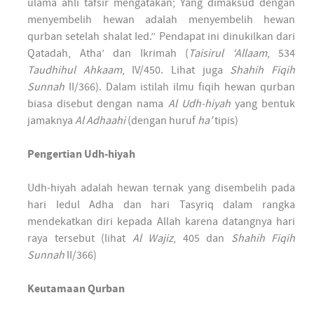
ulama ahli tafsir mengatakan; Yang dimaksud dengan
menyembelih hewan adalah menyembelih hewan
qurban setelah shalat Ied.” Pendapat ini dinukilkan dari
Qatadah, Atha’ dan Ikrimah (
Taisirul ‘Allaam
, 534
Taudhihul Ahkaam
, IV/450. Lihat juga
Shahih Fiqih
Sunnah
II/366). Dalam istilah ilmu fiqih hewan qurban
biasa disebut dengan nama
Al Udh-hiyah
yang bentuk
jamaknya
Al Adhaahi
(dengan huruf
ha’
tipis)
Pengertian Udh-hiyah
Udh-hiyah adalah hewan ternak yang disembelih pada
hari Iedul Adha dan hari Tasyriq dalam rangka
mendekatkan diri kepada Allah karena datangnya hari
raya tersebut (lihat
Al Wajiz
, 405 dan
Shahih Fiqih
Sunnah
II/366)
Keutamaan Qurban