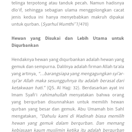
telinga terpotong atau tanduk pecah. Namun hadisnya
dlo’if, sehingga sebagian ulama menggolongkan cacat
jenis kedua ini hanya menyebabkan makruh dipakai
untuk qurban. (
Syarhul Mumthi’
7/470)
Hewan yang Disukai dan Lebih Utama untuk
Diqurbankan
Hendaknya hewan yang diqurbankan adalah hewan yang
gemuk dan sempurna. Dalilnya adalah firman Allah ta’ala
yang artinya,
“…barangsiapa yang mengagungkan syi’ar-
syi’ar Allah maka sesungguhnya itu adalah berasal dari
ketakwaan hati.”
(QS. Al Hajj: 32). Berdasarkan ayat ini
Imam Syafi’i
rahimahullah
menyatakan bahwa orang
yang berqurban disunnahkan untuk memilih hewan
qurban yang besar dan gemuk. Abu Umamah bin Sahl
mengatakan,
“Dahulu kami di Madinah biasa memilih
hewan yang gemuk dalam berqurban. Dan memang
kebiasaan kaum muslimin ketika itu adalah berqurban