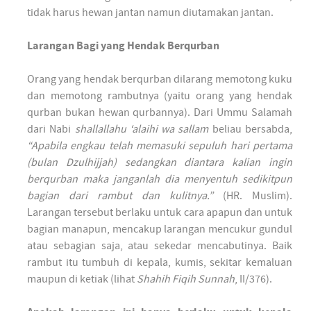
tidak harus hewan jantan namun diutamakan jantan.
Larangan Bagi yang Hendak Berqurban
Orang yang hendak berqurban dilarang memotong kuku
dan memotong rambutnya (yaitu orang yang hendak
qurban bukan hewan qurbannya). Dari Ummu Salamah
dari Nabi
shallallahu ‘alaihi wa sallam
beliau bersabda,
“Apabila engkau telah memasuki sepuluh hari pertama
(bulan Dzulhijjah) sedangkan diantara kalian ingin
berqurban maka janganlah dia menyentuh sedikitpun
bagian dari rambut dan kulitnya.”
(HR. Muslim).
Larangan tersebut berlaku untuk cara apapun dan untuk
bagian manapun, mencakup larangan mencukur gundul
atau sebagian saja, atau sekedar mencabutinya. Baik
rambut itu tumbuh di kepala, kumis, sekitar kemaluan
maupun di ketiak (lihat
Shahih Fiqih Sunnah
, II/376).