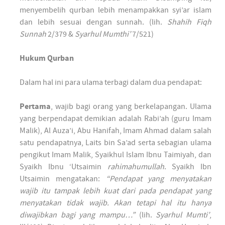
menyembelih qurban lebih menampakkan syi’ar islam
dan lebih sesuai dengan sunnah. (lih.
Shahih Fiqh
Sunnah
2/379 &
Syarhul Mumthi’
7/521)
Hukum Qurban
Dalam hal ini para ulama terbagi dalam dua pendapat:
Pertama
, wajib bagi orang yang berkelapangan. Ulama
yang berpendapat demikian adalah Rabi’ah (guru Imam
Malik), Al Auza’i, Abu Hanifah, Imam Ahmad dalam salah
satu pendapatnya, Laits bin Sa’ad serta sebagian ulama
pengikut Imam Malik, Syaikhul Islam Ibnu Taimiyah, dan
Syaikh Ibnu ‘Utsaimin
rahimahumullah
. Syaikh Ibn
Utsaimin mengatakan:
“Pendapat yang menyatakan
wajib itu tampak lebih kuat dari pada pendapat yang
menyatakan tidak wajib. Akan tetapi hal itu hanya
diwajibkan bagi yang mampu…”
(lih.
Syarhul Mumti’
,