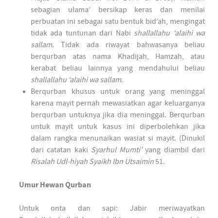
sebagian ulama’ bersikap keras dan menilai
perbuatan ini sebagai satu bentuk bid’ah, mengingat
tidak ada tuntunan dari Nabi
shallallahu ‘alaihi wa
sallam
. Tidak ada riwayat bahwasanya beliau
berqurban atas nama Khadijah, Hamzah, atau
kerabat beliau lainnya yang mendahului beliau
shallallahu ‘alaihi wa sallam
.
Berqurban khusus untuk orang yang meninggal
karena mayit pernah mewasiatkan agar keluarganya
berqurban untuknya jika dia meninggal. Berqurban
untuk mayit untuk kasus ini diperbolehkan jika
dalam rangka menunaikan wasiat si mayit. (Dinukil
dari catatan kaki
Syarhul Mumti’
yang diambil dari
Risalah Udl-hiyah Syaikh Ibn Utsaimin
51.
Umur Hewan Qurban
Untuk onta dan sapi: Jabir meriwayatkan