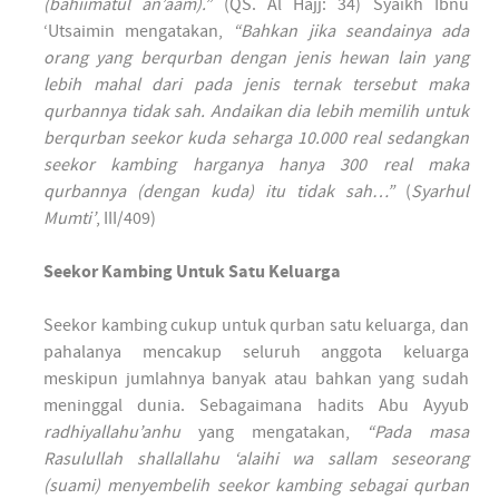
(bahiimatul an’aam).”
(QS. Al Hajj: 34) Syaikh Ibnu
‘Utsaimin mengatakan,
“Bahkan jika seandainya ada
orang yang berqurban dengan jenis hewan lain yang
lebih mahal dari pada jenis ternak tersebut maka
qurbannya tidak sah. Andaikan dia lebih memilih untuk
berqurban seekor kuda seharga 10.000 real sedangkan
seekor kambing harganya hanya 300 real maka
qurbannya (dengan kuda) itu tidak sah…”
(
Syarhul
Mumti’
, III/409)
Seekor Kambing Untuk Satu Keluarga
Seekor kambing cukup untuk qurban satu keluarga, dan
pahalanya mencakup seluruh anggota keluarga
meskipun jumlahnya banyak atau bahkan yang sudah
meninggal dunia. Sebagaimana hadits Abu Ayyub
radhiyallahu’anhu
yang mengatakan,
“Pada masa
Rasulullah shallallahu ‘alaihi wa sallam seseorang
(suami) menyembelih seekor kambing sebagai qurban