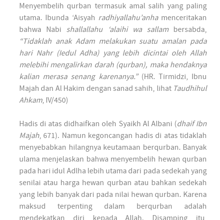
Menyembelih qurban termasuk amal salih yang paling
utama. Ibunda ‘Aisyah
radhiyallahu’anha
menceritakan
bahwa Nabi
shallallahu ‘alaihi wa sallam
bersabda,
“Tidaklah anak Adam melakukan suatu amalan pada
hari Nahr (Iedul Adha) yang lebih dicintai oleh Allah
melebihi mengalirkan darah (qurban), maka hendaknya
kalian merasa senang karenanya.”
(HR. Tirmidzi, Ibnu
Majah dan Al Hakim dengan sanad sahih, lihat
Taudhihul
Ahkam
, IV/450)
Hadis di atas didhaifkan oleh Syaikh Al Albani (
dhaif Ibn
Majah
, 671). Namun kegoncangan hadis di atas tidaklah
menyebabkan hilangnya keutamaan berqurban. Banyak
ulama menjelaskan bahwa menyembelih hewan qurban
pada hari idul Adlha lebih utama dari pada sedekah yang
senilai atau harga hewan qurban atau bahkan sedekah
yang lebih banyak dari pada nilai hewan qurban. Karena
maksud terpenting dalam berqurban adalah
mendekatkan diri kepada Allah. Disamping itu,