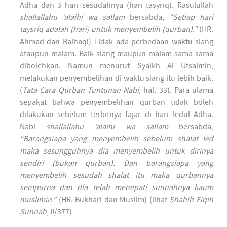
Adha dan 3 hari sesudahnya (hari tasyriq). Rasulullah
shallallahu ‘alaihi wa sallam
bersabda,
“Setiap hari
taysriq adalah (hari) untuk menyembelih (qurban).”
(HR.
Ahmad dan Baihaqi) Tidak ada perbedaan waktu siang
ataupun malam. Baik siang maupun malam sama-sama
dibolehkan. Namun menurut Syaikh Al Utsaimin,
melakukan penyembelihan di waktu siang itu lebih baik.
(
Tata Cara Qurban Tuntunan Nabi
, hal. 33). Para ulama
sepakat bahwa penyembelihan qurban tidak boleh
dilakukan sebelum terbitnya fajar di hari Iedul Adha.
Nabi
shallallahu ‘alaihi wa sallam
bersabda,
“Barangsiapa yang menyembelih sebelum shalat Ied
maka sesungguhnya dia menyembelih untuk dirinya
sendiri (bukan qurban). Dan barangsiapa yang
menyembelih sesudah shalat itu maka qurbannya
sempurna dan dia telah menepati sunnahnya kaum
muslimin.”
(HR. Bukhari dan Muslim) (lihat
Shahih Fiqih
Sunnah
, II/377)