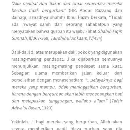
“Aku melihat Abu Bakar dan Umar sementara mereka
berdua tidak berqurban.”
(HR. Abdur Razzaaq dan
Baihaqi, sanadnya shahih) Ibnu Hazm berkata, “Tidak
ada riwayat sahih dari seorang sahabatpun yang
menyatakan bahwa qurban itu wajib.” (lihat
Shahih Fiqih
Sunnah
, II/367-368,
Taudhihul Ahkaam
, IV/454)
Dalil-dalil di atas merupakan dalil pokok yang digunakan
masing-masing pendapat. Jika dijabarkan semuanya
menunjukkan masing-masing pendapat sama kuat.
Sebagian ulama memberikan jalan keluar dari
perselisihan dengan menasehatkan:
“…selayaknya bagi
mereka yang mampu, tidak meninggalkan berqurban.
Karena dengan berqurban akan lebih menenangkan hati
dan melepaskan tanggungan, wallahu a’lam.”
(
Tafsir
Adwa’ul Bayan
, 1120)
Yakinlah…! bagi mereka yang berqurban, Allah akan
segera memberikan ganti biaya qurban yang dia