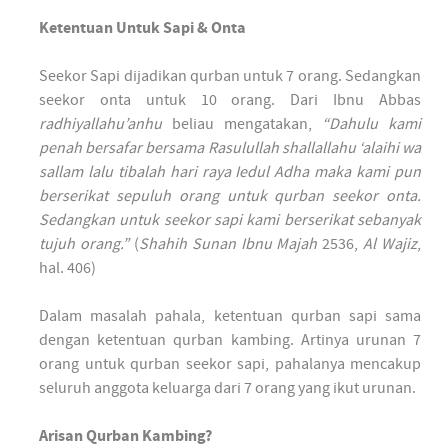
Ketentuan Untuk Sapi & Onta
Seekor Sapi dijadikan qurban untuk 7 orang. Sedangkan
seekor onta untuk 10 orang. Dari Ibnu Abbas
radhiyallahu’anhu
beliau mengatakan,
“Dahulu kami
penah bersafar bersama Rasulullah shallallahu ‘alaihi wa
sallam lalu tibalah hari raya Iedul Adha maka kami pun
berserikat sepuluh orang untuk qurban seekor onta.
Sedangkan untuk seekor sapi kami berserikat sebanyak
tujuh orang.”
(
Shahih Sunan Ibnu Majah
2536,
Al Wajiz
,
hal. 406)
Dalam masalah pahala, ketentuan qurban sapi sama
dengan ketentuan qurban kambing. Artinya urunan 7
orang untuk qurban seekor sapi, pahalanya mencakup
seluruh anggota keluarga dari 7 orang yang ikut urunan.
Arisan Qurban Kambing?