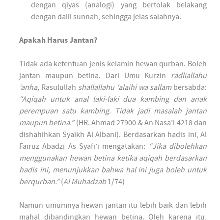
dengan qiyas (analogi) yang bertolak belakang
dengan dalil sunnah, sehingga jelas salahnya.
Apakah Harus Jantan?
Tidak ada ketentuan jenis kelamin hewan qurban. Boleh
jantan maupun betina. Dari Umu Kurzin
radliallahu
‘anha,
Rasulullah
shallallahu ‘alaihi wa sallam
bersabda:
“Aqiqah untuk anal laki-laki dua kambing dan anak
perempuan satu kambing. Tidak jadi masalah jantan
maupun betina.”
(HR. Ahmad 27900 & An Nasa’i 4218 dan
dishahihkan Syaikh Al Albani). Berdasarkan hadis ini, Al
Fairuz Abadzi As Syafi’i mengatakan:
“Jika dibolehkan
menggunakan hewan betina ketika aqiqah berdasarkan
hadis ini, menunjukkan bahwa hal ini juga boleh untuk
berqurban.”
(
Al Muhadzab
1/74)
Namun umumnya hewan jantan itu lebih baik dan lebih
mahal dibandingkan hewan betina. Oleh karena itu,