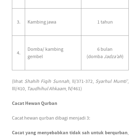
3.
Kambing jawa
1 tahun
Domba/ kambing
6 bulan
4.
gembel
(domba
Jadza’ah
)
(lihat
Shahih Fiqih Sunnah
, II/371-372,
Syarhul Mumti’
,
III/410,
Taudhihul Ahkaam
, IV/461)
Cacat Hewan Qurban
Cacat hewan qurban dibagi menjadi 3:
Cacat yang menyebabkan tidak sah untuk berqurban
,