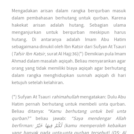
Mengadakan arisan dalam rangka berqurban masuk
dalam pembahasan berhutang untuk qurban. Karena
hakekat arisan adalah hutang. Sebagian ulama
menganjurkan untuk berqurban meskipun harus
hutang. Di antaranya adalah Imam Abu Hatim
sebagaimana dinukil oleh Ibn Katsir dari Sufyan At Tsauri
(
Tafsir Ibn Katsir
, surat Al Hajj:36)(*) Demikian pula Imam
Ahmad dalam masalah aqiqah. Beliau menyarankan agar
orang yang tidak memiliki biaya aqiqah agar berhutang
dalam rangka menghidupkan sunnah aqiqah di hari
ketujuh setelah kelahiran.
(*) Sufyan At Tsauri
rahimahullah
mengatakan: Dulu Abu
Hatim pernah berhutang untuk membeli unta qurban.
Beliau ditanya:
“Kamu berhutang untuk beli unta
qurban?”
beliau jawab:
“Saya mendengar Allah
berfirman: لَكُمْ فِيهَا خَيْرٌ (kamu memperoleh kebaikan
yang banyak pada unta-unta qurban tersebut) (QS: Al