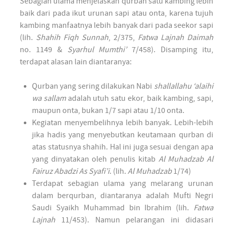
Sebagian ulama menjelaskan qurban satu kambing lebih
baik dari pada ikut urunan sapi atau onta, karena tujuh
kambing manfaatnya lebih banyak dari pada seekor sapi
(lih.
Shahih Fiqh Sunnah
, 2/375,
Fatwa
Lajnah Daimah
no. 1149 &
Syarhul Mumthi’
7/458). Disamping itu,
terdapat alasan lain diantaranya:
Qurban yang sering dilakukan Nabi
shallallahu ‘alaihi
wa sallam
adalah utuh satu ekor, baik kambing, sapi,
maupun onta, bukan 1/7 sapi atau 1/10 onta.
Kegiatan menyembelihnya lebih banyak. Lebih-lebih
jika hadis yang menyebutkan keutamaan qurban di
atas statusnya shahih. Hal ini juga sesuai dengan apa
yang dinyatakan oleh penulis kitab
Al Muhadzab Al
Fairuz Abadzi As Syafi’i
. (lih.
Al Muhadzab
1/74)
Terdapat sebagian ulama yang melarang urunan
dalam berqurban, diantaranya adalah Mufti Negri
Saudi Syaikh Muhammad bin Ibrahim (lih.
Fatwa
Lajnah
11/453). Namun pelarangan ini didasari