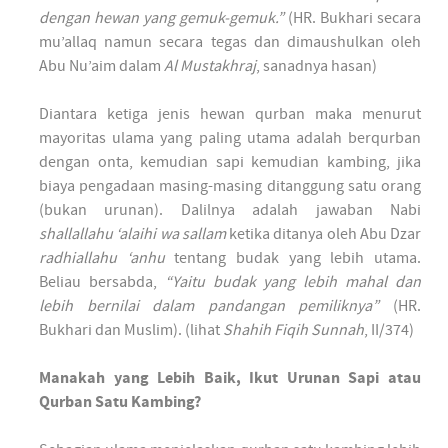
dengan hewan yang gemuk-gemuk.”
(HR. Bukhari secara
mu’allaq namun secara tegas dan dimaushulkan oleh
Abu Nu’aim dalam
Al Mustakhraj
, sanadnya hasan)
Diantara ketiga jenis hewan qurban maka menurut
mayoritas ulama yang paling utama adalah berqurban
dengan onta, kemudian sapi kemudian kambing, jika
biaya pengadaan masing-masing ditanggung satu orang
(bukan urunan). Dalilnya adalah jawaban Nabi
shallallahu ‘alaihi wa sallam
ketika ditanya oleh Abu Dzar
radhiallahu ‘anhu
tentang budak yang lebih utama.
Beliau bersabda,
“Yaitu budak yang lebih mahal dan
lebih bernilai dalam pandangan pemiliknya”
(HR.
Bukhari dan Muslim). (lihat
Shahih Fiqih Sunnah
, II/374)
Manakah yang Lebih Baik, Ikut Urunan Sapi atau
Qurban Satu Kambing?