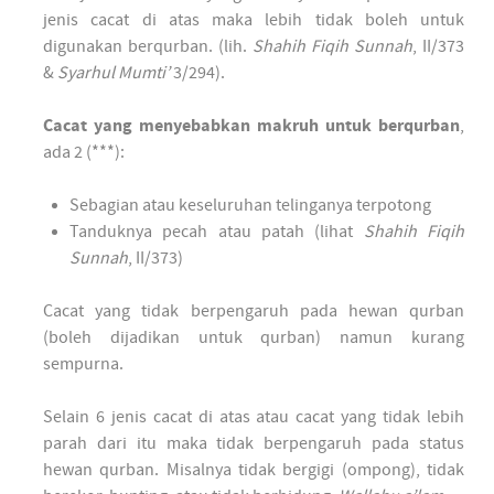
jenis cacat di atas maka lebih tidak boleh untuk
digunakan berqurban. (lih.
Shahih Fiqih Sunnah
, II/373
&
Syarhul Mumti’
3/294).
Cacat yang menyebabkan makruh untuk berqurban
,
ada 2 (***):
Sebagian atau keseluruhan telinganya terpotong
Tanduknya pecah atau patah (lihat
Shahih Fiqih
Sunnah
, II/373)
Cacat yang tidak berpengaruh pada hewan qurban
(boleh dijadikan untuk qurban) namun kurang
sempurna.
Selain 6 jenis cacat di atas atau cacat yang tidak lebih
parah dari itu maka tidak berpengaruh pada status
hewan qurban. Misalnya tidak bergigi (ompong), tidak