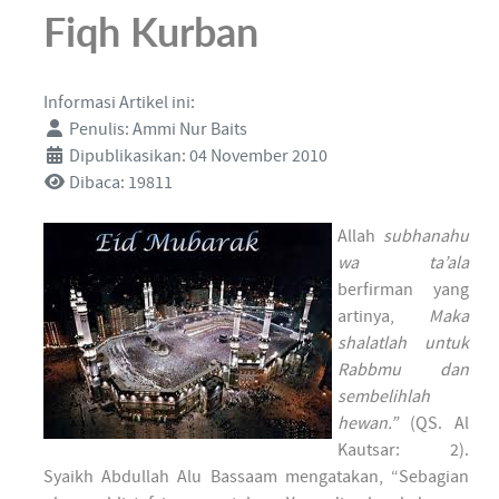
Fiqh Kurban
Informasi Artikel ini:
Penulis:
Ammi Nur Baits
Dipublikasikan: 04 November 2010
Dibaca: 19811
Allah
subhanahu
wa ta’ala
berfirman yang
artinya,
Maka
shalatlah untuk
Rabbmu dan
sembelihlah
hewan.”
(QS. Al
Kautsar: 2).
Syaikh Abdullah Alu Bassaam mengatakan, “Sebagian