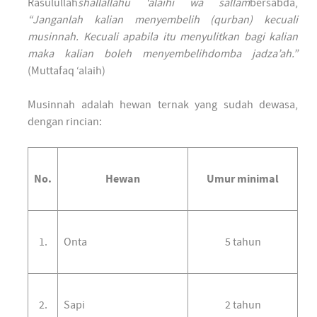
Rasulullah
shallallahu ‘alaihi wa sallam
bersabda,
“Janganlah kalian menyembelih (qurban) kecuali
musinnah. Kecuali apabila itu menyulitkan bagi kalian
maka kalian boleh menyembelihdomba jadza’ah.”
(Muttafaq ‘alaih)
Musinnah adalah hewan ternak yang sudah dewasa,
dengan rincian:
No.
Hewan
Umur minimal
1.
Onta
5 tahun
2.
Sapi
2 tahun