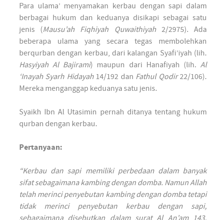
Para ulama’ menyamakan kerbau dengan sapi dalam
berbagai hukum dan keduanya disikapi sebagai satu
jenis (
Mausu’ah Fiqhiyah Quwaithiyah
2/2975). Ada
beberapa ulama yang secara tegas membolehkan
berqurban dengan kerbau, dari kalangan Syafi’iyah (lih.
Hasyiyah Al Bajirami
) maupun dari Hanafiyah (lih.
Al
‘Inayah Syarh Hidayah
14/192 dan
Fathul Qodir
22/106).
Mereka menganggap keduanya satu jenis.
Syaikh Ibn Al Utasimin pernah ditanya tentang hukum
qurban dengan kerbau.
Pertanyaan:
“Kerbau dan sapi memiliki perbedaan dalam banyak
sifat sebagaimana kambing dengan domba. Namun Allah
telah merinci penyebutan kambing dengan domba tetapi
tidak merinci penyebutan kerbau dengan sapi,
sebagaimana disebutkan dalam surat Al An’am 143.