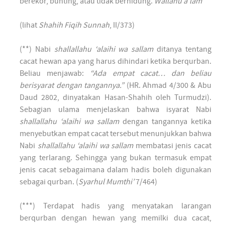
berekor, bunting, atau tidak berhidung.
Wallahu a’lam
(lihat
Shahih Fiqih Sunnah
, II/373)
(**) Nabi
shallallahu ‘alaihi wa sallam
ditanya tentang
cacat hewan apa yang harus dihindari ketika berqurban.
Beliau menjawab:
“Ada empat cacat… dan beliau
berisyarat dengan tangannya.”
(HR. Ahmad 4/300 & Abu
Daud 2802, dinyatakan Hasan-Shahih oleh Turmudzi).
Sebagian ulama menjelaskan bahwa isyarat Nabi
shallallahu ‘alaihi wa sallam
dengan tangannya ketika
menyebutkan empat cacat tersebut menunjukkan bahwa
Nabi
shallallahu ‘alaihi wa sallam
membatasi jenis cacat
yang terlarang. Sehingga yang bukan termasuk empat
jenis cacat sebagaimana dalam hadis boleh digunakan
sebagai qurban. (
Syarhul Mumthi’
7/464)
(***) Terdapat hadis yang menyatakan larangan
berqurban dengan hewan yang memilki dua cacat,