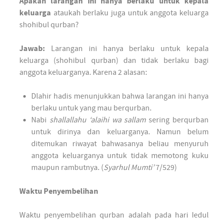
Apakah larangan ini hanya berlaku untuk kepala
keluarga
ataukah berlaku juga untuk anggota keluarga
shohibul qurban?
Jawab:
Larangan ini hanya berlaku untuk kepala
keluarga (shohibul qurban) dan tidak berlaku bagi
anggota keluarganya. Karena 2 alasan:
Dlahir hadis menunjukkan bahwa larangan ini hanya
berlaku untuk yang mau berqurban.
Nabi
shallallahu ‘alaihi wa sallam
sering berqurban
untuk dirinya dan keluarganya. Namun belum
ditemukan riwayat bahwasanya beliau menyuruh
anggota keluarganya untuk tidak memotong kuku
maupun rambutnya. (
Syarhul Mumti’
7/529)
Waktu Penyembelihan
Waktu penyembelihan qurban adalah pada hari Iedul