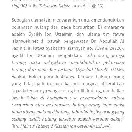
Hajj:36).”
(lih.
Tafsir Ibn Katsir
, surat Al Hajj: 36).
Sebagian ulama lain menyarankan untuk mendahulukan
pelunasan hutang dari pada berqurban. Di antaranya
adalah Syaikh Ibn Utsaimin dan ulama tim fatwa
islamweb.net di bawah pengawasan Dr. Abdullah Al
Faqih (lih. Fatwa Syabakah Islamiyah no. 7198 & 28826).
Syaikh Ibn Utsaimin mengatakan: “
Jika orang punya
hutang maka selayaknya mendahulukan pelunasan
hutang dari pada berqurban
.” (
Syarhul Mumti’
7/455).
Bahkan Beliau pernah ditanya tentang hukum orang
yang tidak jadi qurban karena uangnya diserahkan
kepada temannya yang sedang terlilit hutang, dan beliau
jawab: “
Jika di hadapkan dua permasalahan antara
berqurban atau melunaskan hutang orang faqir maka
lebih utama melunasi hutang, lebih-lebih jika orang yang
sedang terlilit hutang tersebut adalah kerabat dekat
.”
(lih.
Majmu’ Fatawa & Risalah Ibn Utsaimin
18/144).